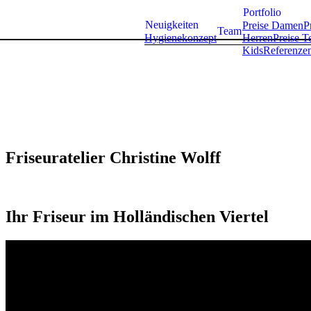
Portfolio
Neuigkeiten
Preise Damen
P
Team
Hygienekonzept
Herren
Preise T
Kids
Referenze
Friseuratelier Christine Wolff
Ihr Friseur im Holländischen Viertel